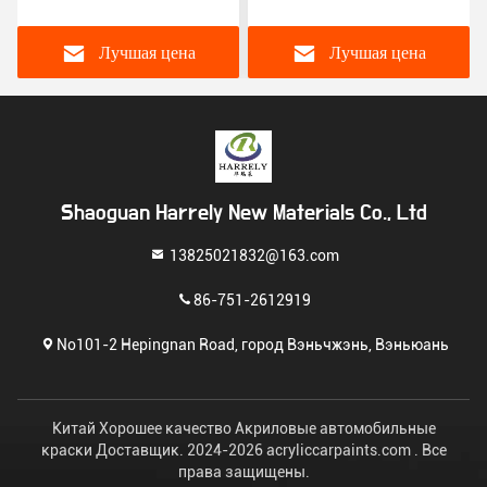
автомобильные краски
водонепроницаемая
2K лимонный жёлтый
спрейная 2K
цвет для автомобилей
автомобильная краска
Лучшая цена
Лучшая цена
ISO14001
Shaoguan Harrely New Materials Co., Ltd
13825021832@163.com
86-751-2612919
No101-2 Hepingnan Road, город Вэньчжэнь, Вэньюань
Китай Хорошее качество Акриловые автомобильные
краски Доставщик. 2024-2026 acryliccarpaints.com . Все
права защищены.