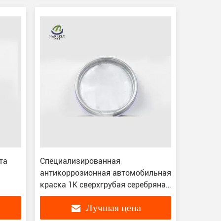
та
Специализированная
антикоррозионная автомобильная
краска 1K сверхгрубая серебряная
акриловая лака
Лучшая цена