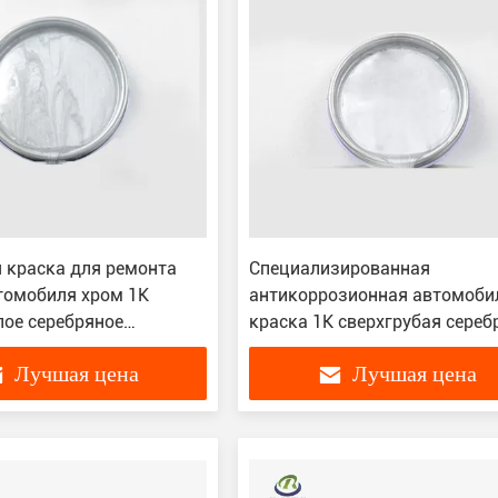
 краска для ремонта
Специализированная
томобиля хром 1K
антикоррозионная автомоби
лое серебряное
краска 1K сверхгрубая сереб
0,5L 4L
акриловая лака
Лучшая цена
Лучшая цена