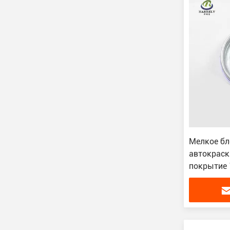
Мелкое бл
автокраск
покрытие 