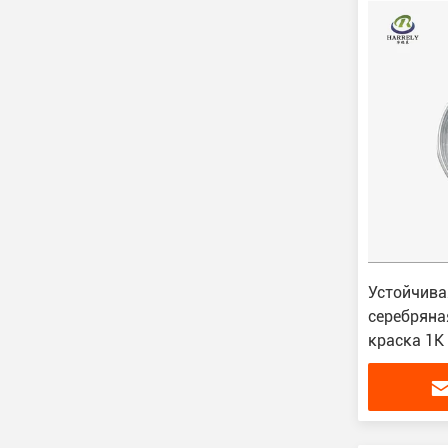
Устойчива
серебряна
краска 1K
жидкое по