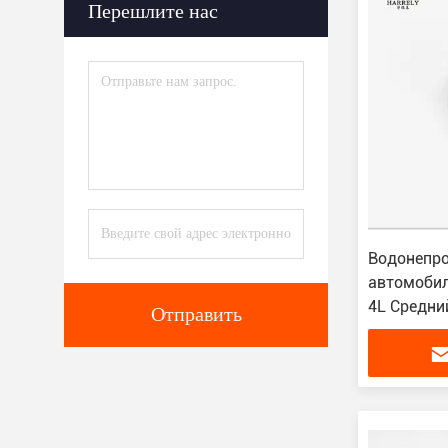
Перешлите нас
Водонепро
автомобил
4L Средни
Отправить
автомобил