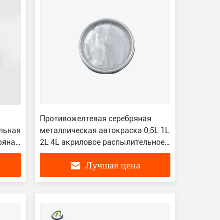
Противожелтевая серебряная
льная
металлическая автокраска 0,5L 1L
ряная
2L 4L акриловое распылительное
покрытие
Лучшая цена