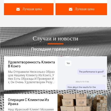
Лучшая цена
Лучшая цена
Случаи и новости
Последние горячие точки.
Удовлетворенность Клиента
В Конго
Мы Отправили Несколько Образ
Цов Нашему Клиенту Из Конго, У
Них Есть Образцы И Проверил И
Х, Он Очень Удовлетворен Резул
Ьтатами И Производительность
Ю Нашего Продукты. Более Подр
Обная Информация Для Заказа
Будет Обсуждена.
Операция С Клиентом Из
Ирака
Наш Иракский Клиент Мохамме