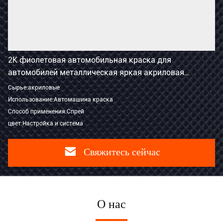
2K фиолетовая автомобильная краска для
автомобилей металлическая яркая акриловая
распыльная краска
Сырье:акриловые
Использование:Автомашина краска
Способ применения:Спрей
цвет:Настройка и система
Свяжитесь сейчас
О нас