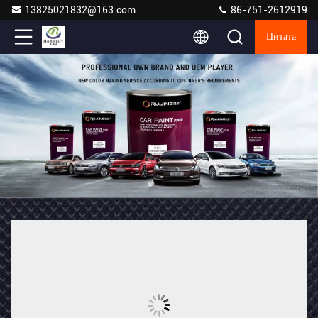
13825021832@163.com
86-751-2612919
Цитата