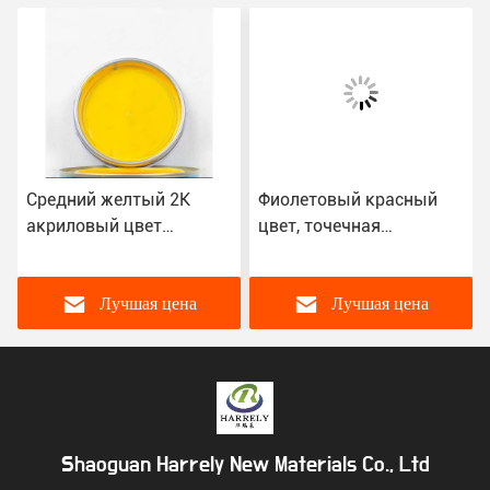
Средний желтый 2K
Фиолетовый красный
акриловый цвет
цвет, точечная
Автомобильный
автомобильная краска,
магазин Спрей
OEM 2K металлическая
автомобильной краски
автомобильная краска
Лучшая цена
Лучшая цена
лака
Shaoguan Harrely New Materials Co., Ltd