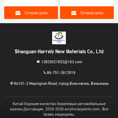
автомобильная краска
автомобильная краска,
Красная Металлическая
CAS 9003-01-4 1K
автомобильная отделка
покрытие
Лучшая цена
Лучшая цена
OEM
автомобильной краски
Shaoguan Harrely New Materials Co., Ltd
13825021832@163.com
86-751-2612919
No101-2 Hepingnan Road, город Вэньчжэнь, Вэньюань
Китай Хорошее качество Акриловые автомобильные
краски Доставщик. 2024-2026 acryliccarpaints.com . Все
права защищены.