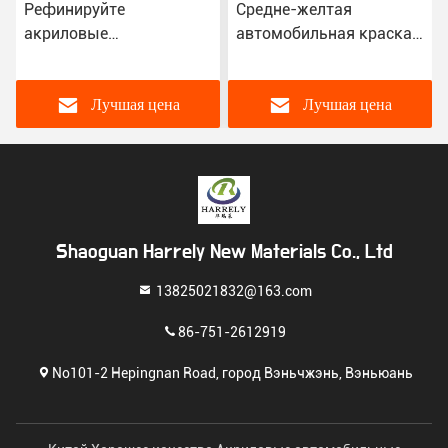
Рефинируйте
Средне-желтая
акриловые
автомобильная краска,
автомобильные краски
водонепроницаемая
2K лимонный жёлтый
спрейная 2K
цвет для автомобилей
автомобильная краска
Лучшая цена
Лучшая цена
ISO14001
Shaoguan Harrely New Materials Co., Ltd
13825021832@163.com
86-751-2612919
No101-2 Hepingnan Road, город Вэньчжэнь, Вэньюань