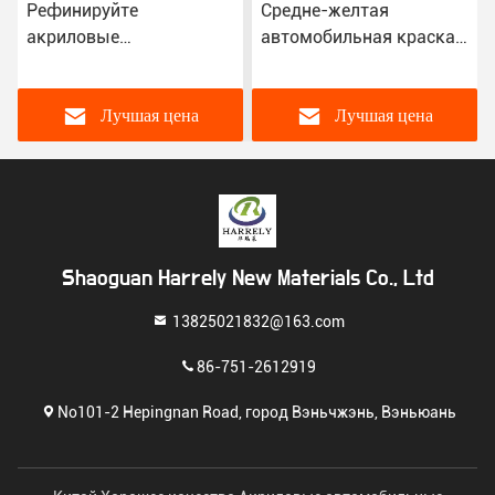
Рефинируйте
Средне-желтая
акриловые
автомобильная краска,
автомобильные краски
водонепроницаемая
2K лимонный жёлтый
спрейная 2K
цвет для автомобилей
автомобильная краска
Лучшая цена
Лучшая цена
ISO14001
Shaoguan Harrely New Materials Co., Ltd
13825021832@163.com
86-751-2612919
No101-2 Hepingnan Road, город Вэньчжэнь, Вэньюань