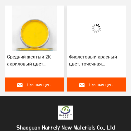
Средний желтый 2K
Фиолетовый красный
акриловый цвет
цвет, точечная
Автомобильный
автомобильная краска,
магазин Спрей
OEM 2K металлическая
автомобильной краски
автомобильная краска
Лучшая цена
Лучшая цена
лака
Shaoguan Harrely New Materials Co., Ltd