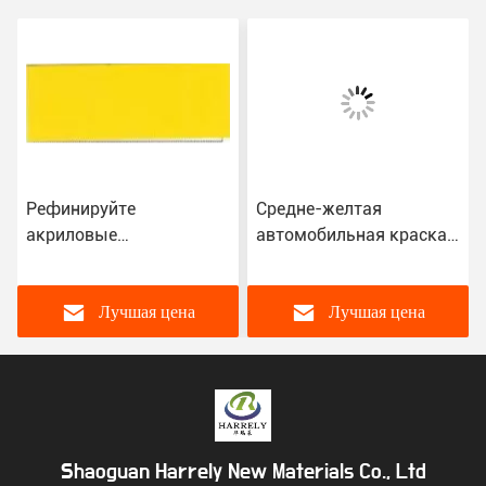
Рефинируйте
Средне-желтая
акриловые
автомобильная краска,
автомобильные краски
водонепроницаемая
2K лимонный жёлтый
спрейная 2K
цвет для автомобилей
автомобильная краска
Лучшая цена
Лучшая цена
ISO14001
Shaoguan Harrely New Materials Co., Ltd